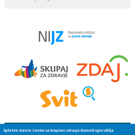
Spletno mesto
Center za krepitev zdravja Kamnik
uporablja
© 2019 Zdravstveni dom dr. Julija Polca Kamnik