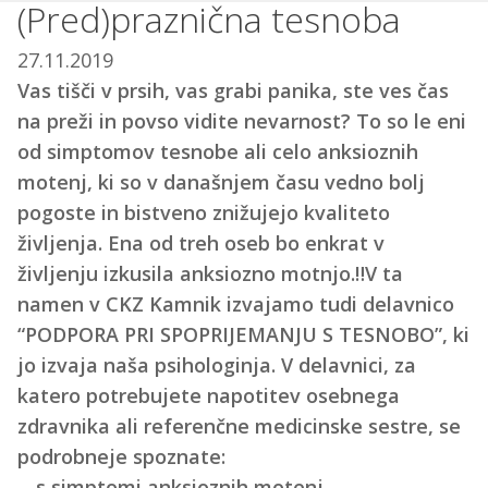
(Pred)praznična tesnoba
27.11.2019
Vas tišči v prsih, vas grabi panika, ste ves čas
na preži in povso vidite nevarnost? To so le eni
od simptomov tesnobe ali celo anksioznih
motenj, ki so v današnjem času vedno bolj
pogoste in bistveno znižujejo kvaliteto
življenja. Ena od treh oseb bo enkrat v
življenju izkusila anksiozno motnjo.‼️V ta
namen v CKZ Kamnik izvajamo tudi delavnico
“PODPORA PRI SPOPRIJEMANJU S TESNOBO”, ki
jo izvaja naša psihologinja. V delavnici, za
katero potrebujete napotitev osebnega
zdravnika ali referenčne medicinske sestre, se
podrobneje spoznate:
- s simptomi anksioznih motenj,