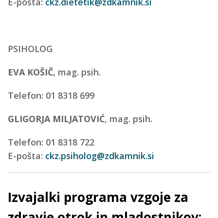
E-pošta:
ckz.dietetik@zdkamnik.si
PSIHOLOG
EVA KOŠIČ
, mag. psih.
Telefon: 01 8318 699
GLIGORJA MILJATOVIĆ
, mag. psih.
Telefon: 01 8318 722
E-pošta:
ckz.psiholog@zdkamnik.si
Izvajalki programa vzgoje za
zdravje otrok in mladostnikov: