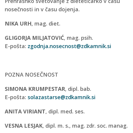
Prehrasnko svetovanje z dietetičarko v času
nosečnosti in v času dojenja.
NIKA URH
, mag. diet.
GLIGORJA MILJATOVIĆ
, mag. psih.
E-pošta:
zgodnja.nosecnost@zdkamnik.si
POZNA NOSEČNOST
SIMONA KRUMPESTAR
, dipl. bab.
E-pošta:
solazastarse@zdkamnik.si
ANITA VIRIANT
, dipl. med. ses.
VESNA LESJAK
,
dipl. m. s., mag. zdr. soc. manag.