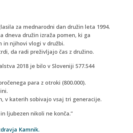
lasila za mednarodni dan družin leta 1994.
dneva družin izraža pomen, ki ga
n njihovi vlogi v družbi.
i, da radi preživljajo čas z družino.
lstva 2018 je bilo v Sloveniji 577.544
oročenega para z otroki (800.000).
ni.
, v katerih sobivajo vsaj tri generacije.
in ljubezen nikoli ne konča.”