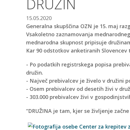
DRUŽIN
15.05.2020
Generalna skupščina OZN je 15. maj razg
Vsakoletno zaznamovanja mednarodnega 
mednarodna skupnost pripisuje družinam i
Kar 90 odstotkov anketiranih Slovencev trd
- Po podatkih registrskega popisa prebiva
družin.
- Največ prebivalcev je živelo v družini p
- Osem prebivalcev od desetih živi v druži
- 303.000 prebivalcev živi v gospodinjstvih
“DRUŽINA je tam, kjer se življenje začne 