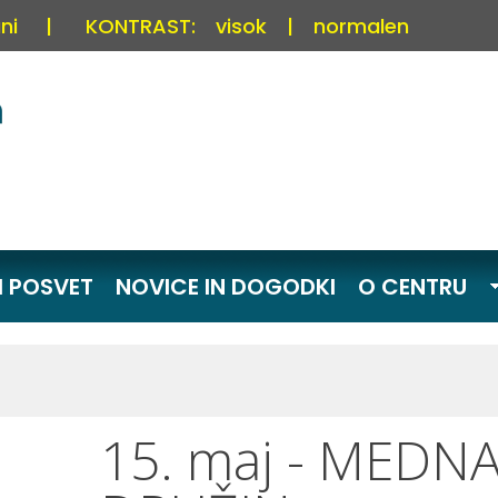
ni
|
KONTRAST:
visok
|
normalen
I POSVET
NOVICE IN DOGODKI
O CENTRU
15. maj - MED