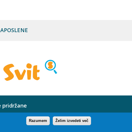
 ZAPOSLENE
e pridržane
Razumem
Želim izvedeti več