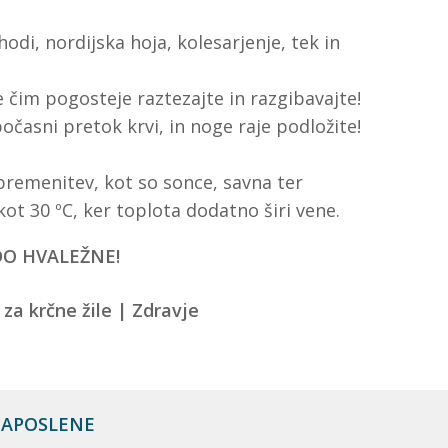
odi, nordijska hoja, kolesarjenje, tek in
e čim pogosteje raztezajte in razgibavajte!
počasni pretok krvi, in noge raje podložite!
bremenitev, kot so sonce, savna ter
kot 30 ºC, ker toplota dodatno širi vene.
DO HVALEŽNE!
 ZAPOSLENE