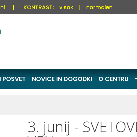
ni
|
KONTRAST:
visok
|
normalen
I POSVET
NOVICE IN DOGODKI
O CENTRU
3. junij - SVET