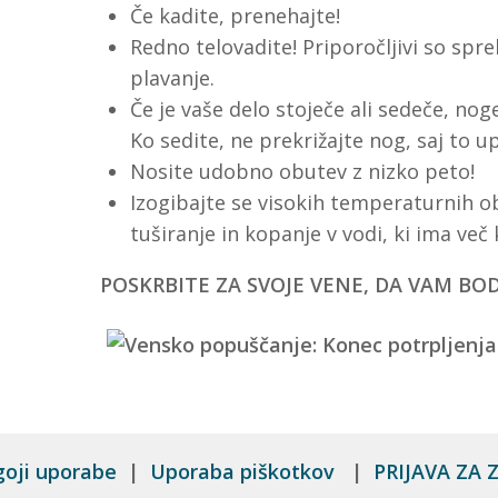
Če kadite, prenehajte!
Redno telovadite! Priporočljivi so spreh
plavanje.
Če je vaše delo stoječe ali sedeče, nog
Ko sedite, ne prekrižajte nog, saj to u
Nosite udobno obutev z nizko peto!
Izogibajte se visokih temperaturnih o
tuširanje in kopanje v vodi, ki ima več 
POSKRBITE ZA SVOJE VENE, DA VAM BO
goji uporabe
|
Uporaba piškotkov
|
PRIJAVA ZA