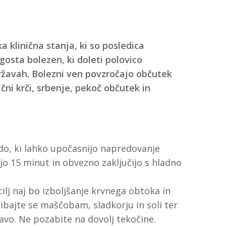
 klinična stanja, ki so posledica
gosta bolezen, ki doleti polovico
državah. Bolezni ven povzročajo občutek
čni krči, srbenje, pekoč občutek in
odo, ki lahko upočasnijo napredovanje
ajo 15 minut in obvezno zaključijo s hladno
lj naj bo izboljšanje krvnega obtoka in
ibajte se maščobam, sladkorju in soli ter
avo. Ne pozabite na dovolj tekočine.