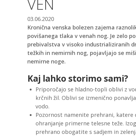
VEN
03.06.2020
Kronična venska bolezen zajema raznolika
povišanega tlaka v venah nog. Je zelo po
prebivalstva v visoko industrializiranih 
težkih in nemirnih nog, pojavljajo se miši
nemirne noge.
Kaj lahko storimo sami?
Priporočajo se hladno-topli oblivi z v
krčnih žil. Oblivi se izmenično ponavlj
vodo.
Pozornost namenite prehrani, katere ci
ohranjanje primerne telesne teže. Izog
prehrano obogatite s sadjem in zelenj