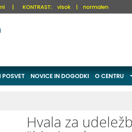
ni
|
KONTRAST:
visok
|
normalen
I POSVET
NOVICE IN DOGODKI
O CENTRU
Hvala za udelež