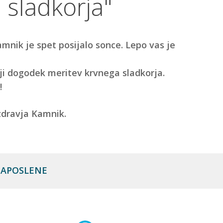
 sladkorja"
amnik je spet posijalo sonce. Lepo vas je
ji dogodek meritev krvnega sladkorja.
!
 ZAPOSLENE