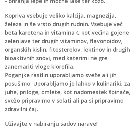
- ohranja lepe in močne lase ter kožo.
Kopriva vsebuje veliko kalcija, magnezija,
železa in še vrsto drugih rudnin. Vsebuje več
beta karotena in vitamina C kot večina gojene
zelenjave ter drugih vitaminov, flavonoidov,
organskih kislin, fitosterolov, lektinov in drugih
bioaktivnih snovi, med katerimi ne gre
zanemariti vloge klorofila.
Poganjke rastlin uporabljamo sveže ali jih
posušimo. Uporabljamo jo lahko v kulinariki, za
juhe, priloge, omlete, kot nadomestek špinače,
svežo pripravimo v solati ali pa si pripravimo
zdravilni čaj.
Uživajte v nabiranju sadov narave!