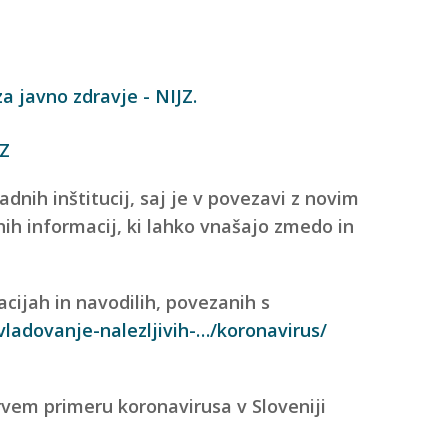
JZ
dnih inštitucij, saj je v povezavi z novim
ih informacij, ki lahko vnašajo zmedo in
cijah in navodilih, povezanih s
ladovanje-nalezljivih-…/koronavirus/
rvem primeru koronavirusa v Sloveniji