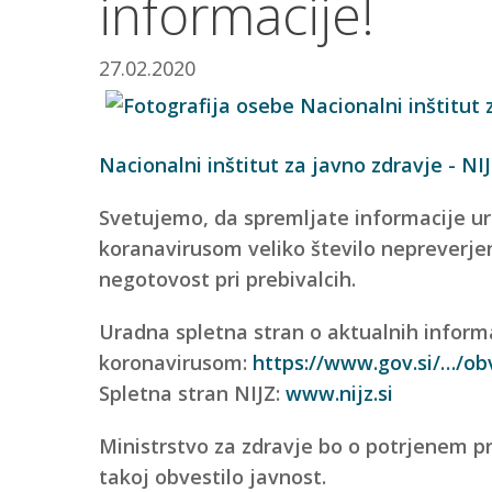
informacije!
27.02.2020
Nacionalni inštitut za javno zdravje - NI
Svetujemo, da spremljate informacije ura
koranavirusom veliko število nepreverjen
negotovost pri prebivalcih.
Uradna spletna stran o aktualnih informa
koronavirusom:
https://www.gov.si/…/obv
Spletna stran NIJZ:
www.nijz.si
Ministrstvo za zdravje bo o potrjenem p
takoj obvestilo javnost.