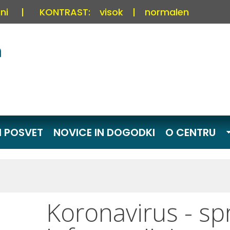
ni
|
KONTRAST:
visok
|
normalen
I POSVET
NOVICE IN DOGODKI
O CENTRU
Koronavirus - sp