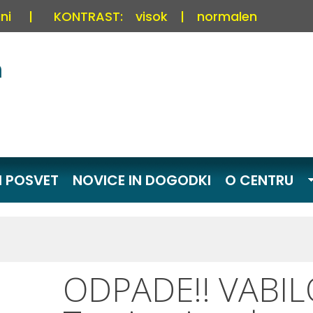
ni
|
KONTRAST:
visok
|
normalen
I POSVET
NOVICE IN DOGODKI
O CENTRU
ODPADE!! VABI