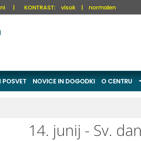
ni
|
KONTRAST:
visok
|
normalen
I POSVET
NOVICE IN DOGODKI
O CENTRU
14. junij - Sv. da