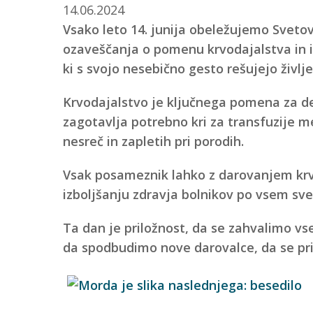
14.06.2024
Vsako leto 14. junija obeležujemo Sveto
ozaveščanja o pomenu krvodajalstva in 
ki s svojo nesebično gesto rešujejo življ
Krvodajalstvo je ključnega pomena za de
zagotavlja potrebno kri za transfuzije me
nesreč in zapletih pri porodih.
Vsak posameznik lahko z darovanjem krvi 
izboljšanju zdravja bolnikov po vsem sve
Ta dan je priložnost, da se zahvalimo vs
da spodbudimo nove darovalce, da se pr