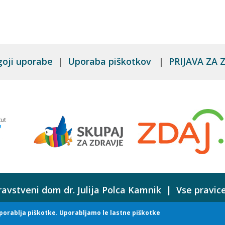
goji uporabe
|
Uporaba piškotkov
|
PRIJAVA ZA
avstveni dom dr. Julija Polca Kamnik | Vse pravic
Izdelava spletne strani: Preslica
porablja piškotke. Uporabljamo le lastne piškotke