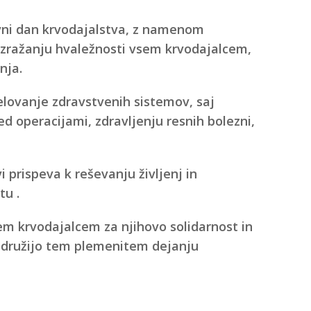
vni dan krvodajalstva, z namenom
izražanju hvaležnosti vsem krvodajalcem,
enja.
lovanje zdravstvenih sistemov, saj
d operacijami, zdravljenju resnih bolezni,
prispeva k reševanju življenj in
tu .
em krvodajalcem za njihovo solidarnost in
idružijo tem plemenitem dejanju