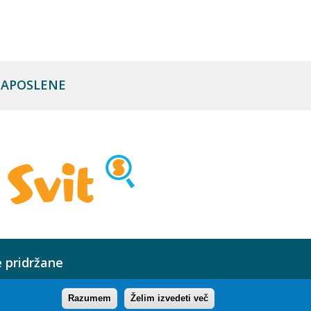
 ZAPOSLENE
e pridržane
Razumem
Želim izvedeti več