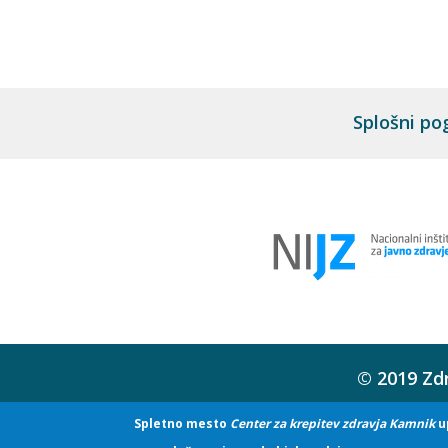
Splošni po
© 2019 Zdr
Spletno mesto
Center za krepitev zdravja Kamnik
u