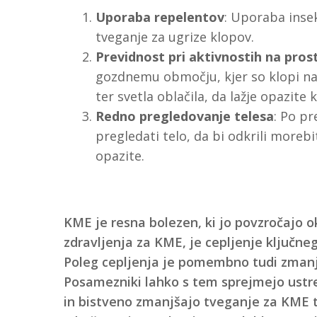
Uporaba repelentov
: Uporaba insek
tveganje za ugrize klopov.
Previdnost pri aktivnostih na pro
gozdnemu območju, kjer so klopi najb
ter svetla oblačila, da lažje opazite 
Redno pregledovanje telesa
: Po p
pregledati telo, da bi odkrili moreb
opazite.
KME je resna bolezen, ki jo povzročajo o
zdravljenja za KME, je cepljenje ključn
Poleg cepljenja je pomembno tudi zmanj
Posamezniki lahko s tem sprejmejo ustre
in bistveno zmanjšajo tveganje za KME ter