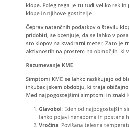
klope. Poleg tega je tu tudi veliko rek i
klope in njihove gostitelje
Čeprav natančnih podatkov o številu kl
pridobiti, se ocenjuje, da se lahko v po
sto klopov na kvadratni meter. Zato je tr
aktivnostih na prostem na območjih, ki v
Razumevanje KME
Simptomi KME se lahko razlikujejo od bla
inkubacijskem obdobju, ki traja običajno
Med najpogostejšimi simptomi in znaki 
Glavobol
: Eden od najpogostejših s
lahko pojavi nenadoma in postane h
Vročina
: Povišana telesna temperatu