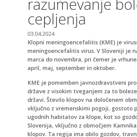
razumevanje bol
cepljenja
03.04.2024
Klopni meningoencefalitis (KME) je virus
meningoencefalitis virus. V Sloveniji je 
marca do novembra, pri čemer je vrhunec
april, maj, september in oktober.
KME je pomemben javnozdravstveni probl
države z visokim tveganjem za to boleze
državi. Število klopov na določenem obmo
vključno z vremenskimi pogoji, gostoto pop
ugodnih habitatov za klope, kot so gozdo
Slovenija, vključno z območjem Kamnika
klopov. Ta regija ima obilo gozdov, travni