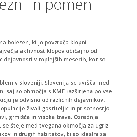
ezni in pomen
na bolezen, ki jo povzroča klopni
največja aktivnost klopov običajno od
 dejavnosti v toplejših mesecih, kot so
em v Sloveniji. Slovenija se uvršča med
n, saj so območja s KME razširjena po vsej
čju je odvisno od različnih dejavnikov,
ulacije živali gostiteljic in prisotnostjo
vi, grmišča in visoka trava. Osrednja
, se šteje med tvegana območja za ugriz
kov in drugih habitatov, ki so idealni za