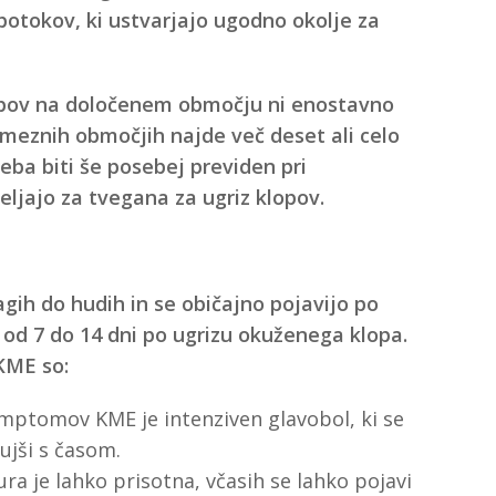
n potokov, ki ustvarjajo ugodno okolje za
opov na določenem območju ni enostavno
sameznih območjih najde več deset ali celo
eba biti še posebej previden pri
eljajo za tvegana za ugriz klopov.
gih do hudih in se običajno pojavijo po
 od 7 do 14 dni po ugrizu okuženega klopa.
KME so:
imptomov KME je intenziven glavobol, ki se
ujši s časom.
ra je lahko prisotna, včasih se lahko pojavi