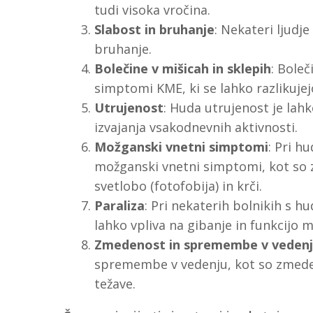
tudi visoka vročina.
Slabost in bruhanje
: Nekateri ljudje
bruhanje.
Bolečine v mišicah in sklepih
: Boleč
simptomi KME, ki se lahko razlikujej
Utrujenost
: Huda utrujenost je lah
izvajanja vsakodnevnih aktivnosti.
Možganski vnetni simptomi
: Pri h
možganski vnetni simptomi, kot so 
svetlobo (fotofobija) in krči.
Paraliza
: Pri nekaterih bolnikih s h
lahko vpliva na gibanje in funkcijo mi
Zmedenost in spremembe v veden
spremembe v vedenju, kot so zmeden
težave.