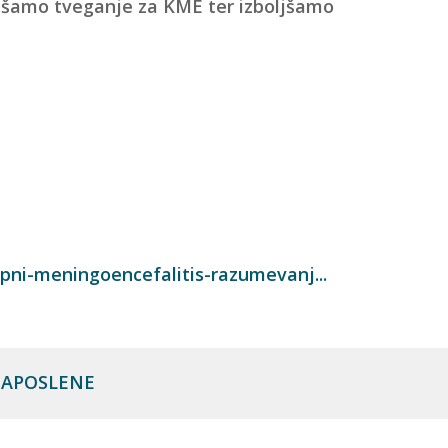
jšamo tveganje za KME ter izboljšamo
pni-meningoencefalitis-razumevanj...
 ZAPOSLENE