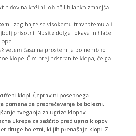
ticidov na koži ali oblačilih lahko zmanjša
stem
: Izogibajte se visokemu travnatemu ali
olj prisotni. Nosite dolge rokave in hlače
klope.
reživetem času na prostem je pomembno
itne klope. Čim prej odstranite klopa, če ga
kuženi klopi. Čeprav ni posebnega
ega pomena za preprečevanje te bolezni.
šanje tveganja za ugrize klopov.
zne ukrepe za zaščito pred ugrizi klopov
 druge bolezni, ki jih prenašajo klopi. Z