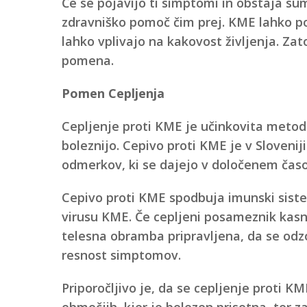
Če se pojavijo ti simptomi in obstaja s
zdravniško pomoč čim prej. KME lahko pov
lahko vplivajo na kakovost življenja. Za
pomena.
Pomen Cepljenja
Cepljenje proti KME je učinkovita metod
boleznijo. Cepivo proti KME je v Sloveniji
odmerkov, ki se dajejo v določenem čas
Cepivo proti KME spodbuja imunski siste
virusu KME. Če cepljeni posameznik kasne
telesna obramba pripravljena, da se odzo
resnost simptomov.
Priporočljivo je, da se cepljenje proti KME 
območjih, kjer je bolezen prisotna, ter za