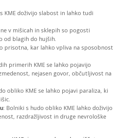
 s KME doživijo slabost in lahko tudi
ine v mišicah in sklepih so pogosti
o od blagih do hujših.
ko prisotna, kar lahko vpliva na sposobnost
udih primerih KME se lahko pojavijo
zmedenost, nejasen govor, občutljivost na
udo obliko KME se lahko pojavi paraliza, ki
šic.
ju
: Bolniki s hudo obliko KME lahko doživijo
ost, razdražljivost in druge nevrološke