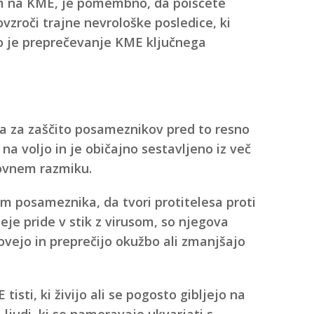
um na KME, je pomembno, da poiščete
zroči trajne nevrološke posledice, ki
to je preprečevanje KME ključnega
a za zaščito posameznikov pred to resno
 na voljo in je običajno sestavljeno iz več
ovnem razmiku.
m posameznika, da tvori protitelesa proti
je pride v stik z virusom, so njegova
vejo in preprečijo okužbo ali zmanjšajo
tisti, ki živijo ali se pogosto gibljejo na
 ljudi, ki se nameravajo ukvarjati s