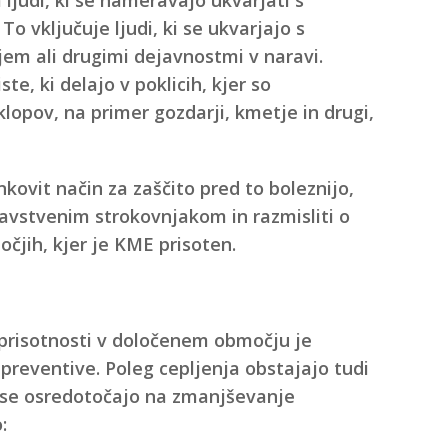
 vključuje ljudi, ki se ukvarjajo s
em ali drugimi dejavnostmi v naravi.
ste, ki delajo v poklicih, kjer so
lopov, na primer gozdarji, kmetje in drugi,
kovit način za zaščito pred to boleznijo,
ravstvenim strokovnjakom in razmisliti o
močjih, kjer je KME prisoten.
 prisotnosti v določenem območju je
preventive. Poleg cepljenja obstajajo tudi
 se osredotočajo na zmanjševanje
: