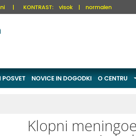
ni
|
KONTRAST:
visok
|
normalen
I POSVET
NOVICE IN DOGODKI
O CENTRU
Klopni meningoen