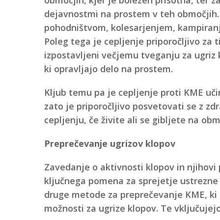
dejavnostmi na prostem v teh območjih. To
pohodništvom, kolesarjenjem, kampiranj
Poleg tega je cepljenje priporočljivo za ti
izpostavljeni večjemu tveganju za ugriz k
ki opravljajo delo na prostem.
Kljub temu pa je cepljenje proti KME učin
zato je priporočljivo posvetovati se z zd
cepljenju, če živite ali se gibljete na ob
Preprečevanje ugrizov klopov
Zavedanje o aktivnosti klopov in njihovi
ključnega pomena za sprejetje ustrezne 
druge metode za preprečevanje KME, ki
možnosti za ugrize klopov. Te vključujejo