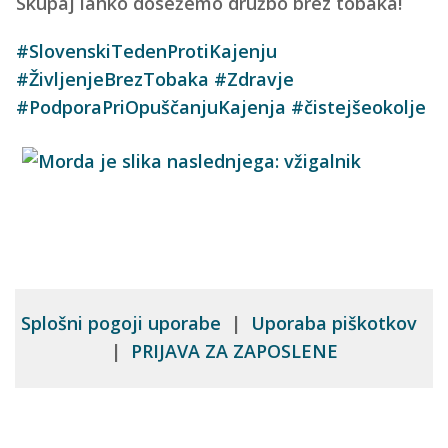
Skupaj lahko dosežemo družbo brez tobaka!
#SlovenskiTedenProtiKajenju
#ŽivljenjeBrezTobaka
#Zdravje
#PodporaPriOpuščanjuKajenja
#čistejšeokolje
Splošni pogoji uporabe
|
Uporaba piškotkov
|
PRIJAVA ZA ZAPOSLENE