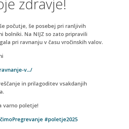
je zdravje!
e počutje, še posebej pri ranljivih
ni bolniki. Na NIJZ so zato pripravili
ala pri ravnanju v času vročinskih valov.
ni
ravnanje-v.../
čanje in prilagoditev vsakdanjih
a.
 varno poletje!
čimoPregrevanje
#poletje2025