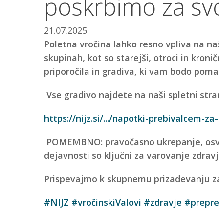
poskrbimo za svo
21.07.2025
Poletna vročina lahko resno vpliva na naš
skupinah, kot so starejši, otroci in kronič
priporočila in gradiva, ki vam bodo pomag
Vse gradivo najdete na naši spletni stra
https://nijz.si/.../napotki-prebivalcem-za-
POMEMBNO: pravočasno ukrepanje, osveš
dejavnosti so ključni za varovanje zdravj
Prispevajmo k skupnemu prizadevanju za
#NIJZ
#vročinskiValovi
#zdravje
#prepre