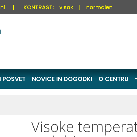
ni
|
KONTRAST:
visok
|
normalen
I POSVET
NOVICE IN DOGODKI
O CENTRU
Visoke temperat