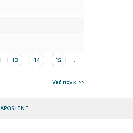
13
14
15
…
Več novic >>
 ZAPOSLENE