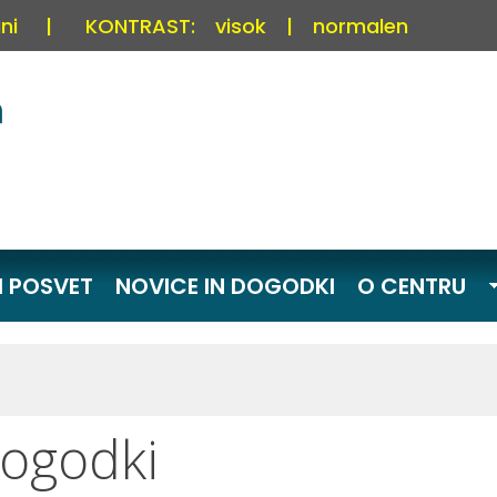
ni
|
KONTRAST:
visok
|
normalen
I POSVET
NOVICE IN DOGODKI
O CENTRU
dogodki