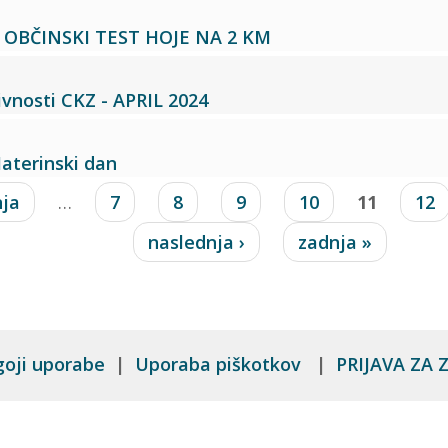
 OBČINSKI TEST HOJE NA 2 KM
vnosti CKZ - APRIL 2024
Materinski dan
nja
…
7
8
9
10
11
12
naslednja ›
zadnja »
goji uporabe
|
Uporaba piškotkov
|
PRIJAVA ZA