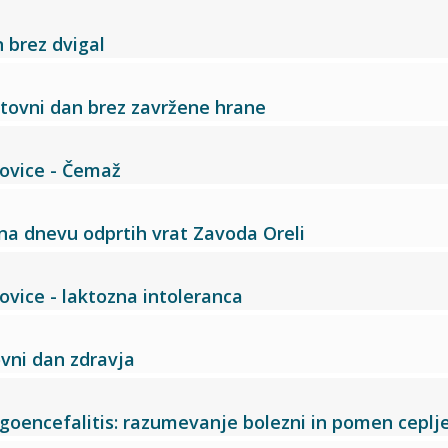
n brez dvigal
vetovni dan brez zavržene hrane
ovice - Čemaž
na dnevu odprtih vrat Zavoda Oreli
ovice - laktozna intoleranca
tovni dan zdravja
goencefalitis: razumevanje bolezni in pomen ceplj