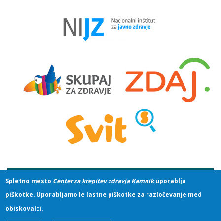
Spletno mesto
Center za krepitev zdravja Kamnik
uporablja
© 2019 Zdravstveni dom dr. Julija Polca Kamnik
piškotke. Uporabljamo le lastne piškotke za razločevanje med
| Vse pravice pridržane
obiskovalci.