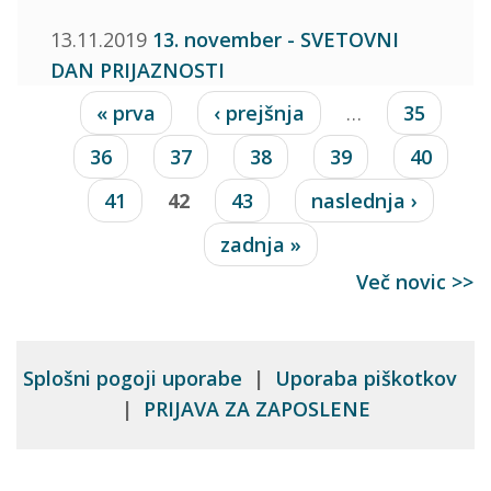
13.11.2019
13. november - SVETOVNI
DAN PRIJAZNOSTI
Strani
« prva
‹ prejšnja
…
35
36
37
38
39
40
41
42
43
naslednja ›
zadnja »
Več novic >>
Splošni pogoji uporabe
|
Uporaba piškotkov
|
PRIJAVA ZA ZAPOSLENE