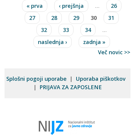
Strani
« prva
‹ prejšnja
…
26
27
28
29
30
31
32
33
34
…
naslednja ›
zadnja »
Več novic >>
Splošni pogoji uporabe
|
Uporaba piškotkov
|
PRIJAVA ZA ZAPOSLENE