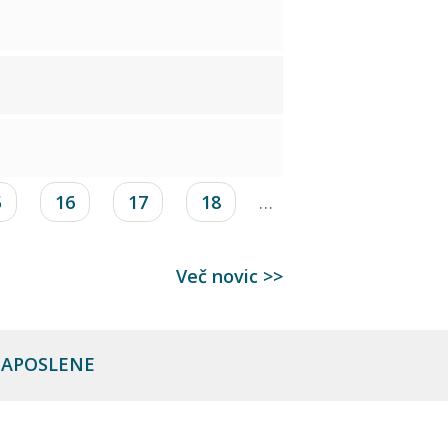
5
16
17
18
…
Več novic >>
 ZAPOSLENE