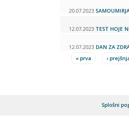
20.07.2023
SAMOUMIRJ
12.07.2023
TEST HOJE N
12.07.2023
DAN ZA ZDR
Strani
« prva
‹ prejšnj
Splošni po