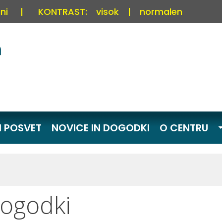
ni
|
KONTRAST:
visok
|
normalen
I POSVET
NOVICE IN DOGODKI
O CENTRU
dogodki