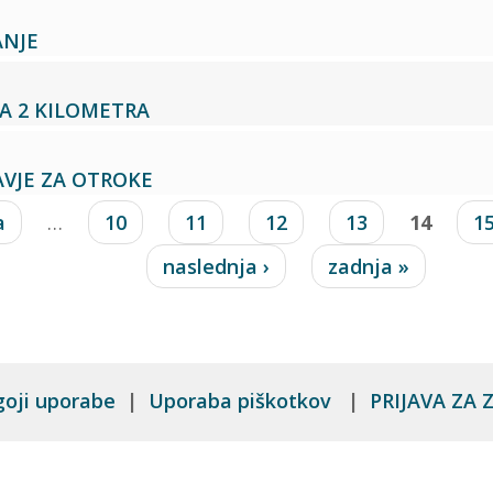
ANJE
A 2 KILOMETRA
AVJE ZA OTROKE
a
…
10
11
12
13
14
1
naslednja ›
zadnja »
goji uporabe
|
Uporaba piškotkov
|
PRIJAVA ZA